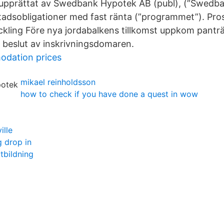
upprättat av Swedbank Hypotek AB (publ), (”Swedba
tadsobligationer med fast ränta (”programmet”). Pros
ckling Före nya jordabalkens tillkomst uppkom panträt
eslut av inskrivningsdomaren.
dation prices
mikael reinholdsson
how to check if you have done a quest in wow
ille
g drop in
tbildning