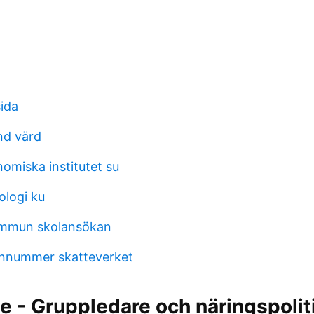
sida
nd värd
omiska institutet su
ologi ku
mmun skolansökan
onnummer skatteverket
je - Gruppledare och näringspolit