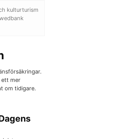
h kulturturism
 Swedbank
n
nsförsäkringar.
 ett mer
t om tidigare.
 Dagens