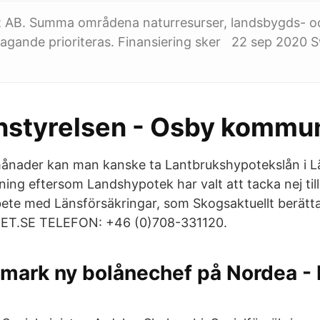
AB. Summa områdena naturresurser, landsbygds- oc
agande prioriteras. Finansiering sker 22 sep 2020
styrelsen - Osby kommu
ånader kan man kanske ta Lantbrukshypotekslån i Lä
ning eftersom Landshypotek har valt att tacka nej till
te med Länsförsäkringar, som Skogsaktuellt berätta
.SE TELEFON: +46 (0)708-331120.
nmark ny bolånechef på Nordea -