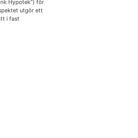
nk Hypotek”) för
pektet utgör ett
t i fast