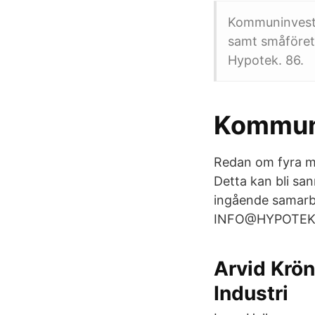
Kommuninvest 
samt småföret
Hypotek. 86.
Kommun
Redan om fyra m
Detta kan bli san
ingående samarbe
INFO@HYPOTEKET
Arvid Krö
Industri