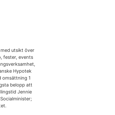
, med utsikt över
, fester, events
ringsverksamhet,
Danske Hypotek
d omsättning 1
gsta belopp att
lingstid Jennie
ocial­minister;
et.