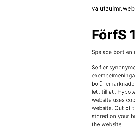
valutaulmr.web
FörfS 
Spelade bort en 
Se fler synonyme
exempelmeningar 
bolånemarknaden.
lett till att Hyp
website uses coo
website. Out of 
stored on your br
the website.