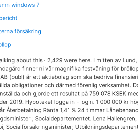
lnamn windows 7
bericht
terna försäkring
llop
 talking about this · 2,429 were here. I mitten av Lund
agård finner ni vår magnifika festvåning för bröllop
B (publ) är ett aktiebolag som ska bedriva finansie
ällda obligationer och därmed förenlig verksamhet. 
anställda och gjorde ett resultat på 759 078 KSEK me
er 2019. Hypoteket logga in - login. 1 000 000 kr hö
 år Återbetalning Ränta 1,41 % 24 timmar Lånebehand
ds­minister ; Socialdepartementet. Lena Hallengren, S
i, Socialförsäkrings­minister; Utbildningsdepartement