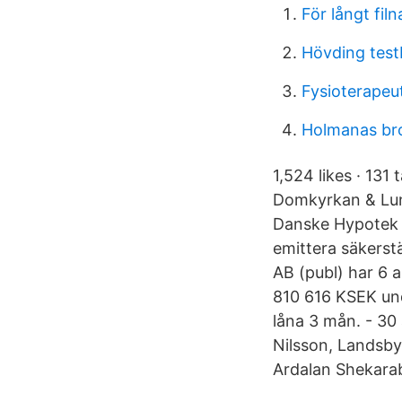
För långt fi
Hövding test
Fysioterapeu
Holmanas bro
1,524 likes · 131
Domkyrkan & Lund
Danske Hypotek A
emittera säkerst
AB (publ) har 6 
810 616 KSEK und
låna 3 mån. - 30
Nilsson, Landsbyg
Ardalan Shekarab