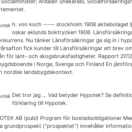
Social­minister; Ardalan Shekarabi, Socialförsäkrings­
rtementet.
h. von koch ----- stockholm 1908 aktiebolaget 
oskar eklunds boktryckeri 1908. Länsförsäkring
kurrens. Nu tänker Länsförsäkringar ge sig in i hy
årsafton fick kunder till Länsförsäkringar ett brev o
lån för lant- och skogsbruksfastigheter. Rapport 2012
bygdsboende i Norge, Sverige och Finland En jämför
n nordisk landsbygdskontext.
Det tror jag … Vad betyder Hypotek? Se definitio
förklaring till Hypotek.
K AB (publ) Program för bostadsobligationer Med
ta grundprospekt (“prospektet”) innehåller informati