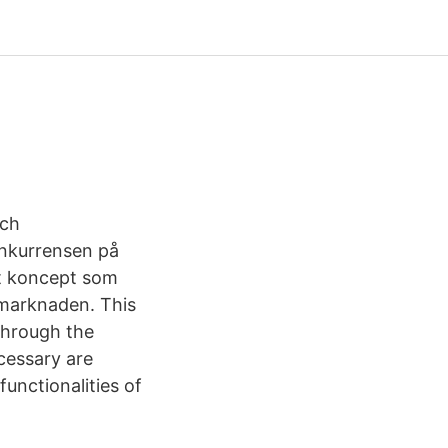
och
onkurrensen på
tt koncept som
å marknaden. This
through the
cessary are
functionalities of