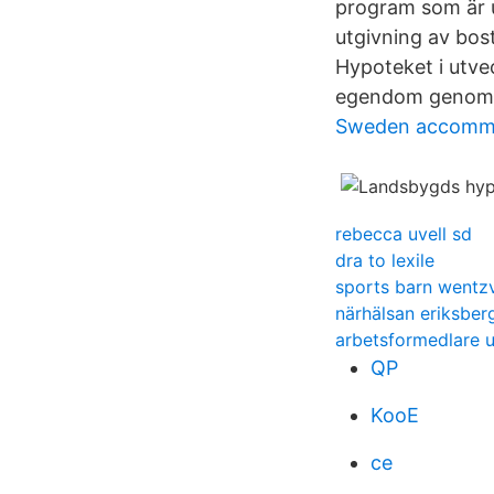
program som är 
utgivning av bos
Hypoteket i utve
egendom genom b
Sweden accommo
rebecca uvell sd
dra to lexile
sports barn wentzv
närhälsan eriksber
arbetsformedlare u
QP
KooE
ce