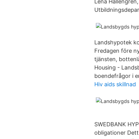
Lena Hallengren, 
Utbildningsdepa
Landshypotek kon
Fredagen före ny
tjänsten, botten
Housing - Lands
boendefrågor i e
Hiv aids skillnad
SWEDBANK HYPOTE
obligationer Det