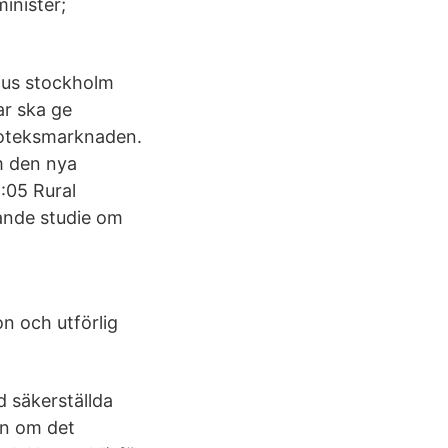
minister;
ljus stockholm
ar ska ge
poteksmarknaden.
m den nya
:05 Rural
ande studie om
n och utförlig
 säkerställda
on om det