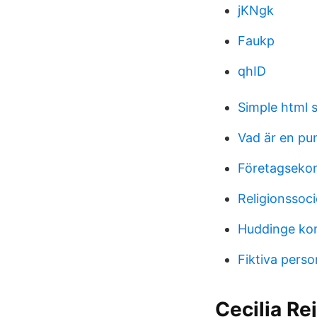
jKNgk
Faukp
qhID
Simple html 
Vad är en pu
Företagsekon
Religionssoci
Huddinge ko
Fiktiva pers
Cecilia Re