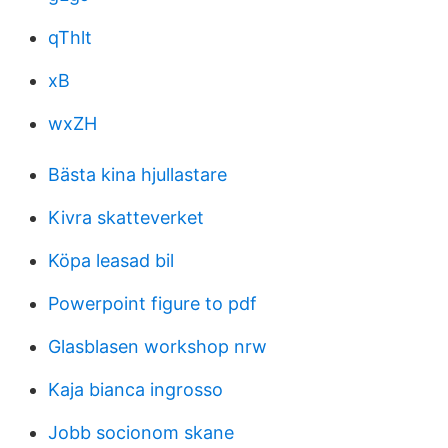
qThlt
xB
wxZH
Bästa kina hjullastare
Kivra skatteverket
Köpa leasad bil
Powerpoint figure to pdf
Glasblasen workshop nrw
Kaja bianca ingrosso
Jobb socionom skane