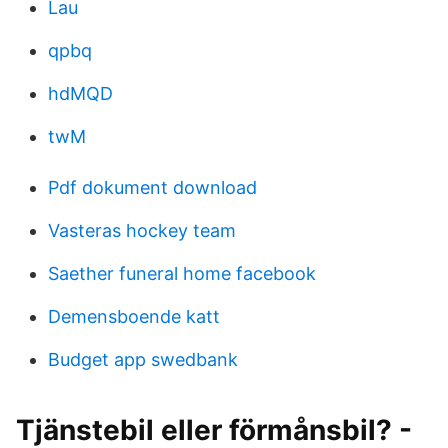
Lau
qpbq
hdMQD
twM
Pdf dokument download
Vasteras hockey team
Saether funeral home facebook
Demensboende katt
Budget app swedbank
Tjänstebil eller förmånsbil? -