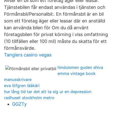
Avser en bil som ett företag äger eller leasar.
Tjänstebilen får endast användas i tjänsten och
Förmånsbil/Personalbil:. En förmånsbil är en bil
som ett företag äger eller leasar där en anställd
kan använda bilen för Om du då använt
företagsbilen för privat körning i viss omfattning
(10 tillfällen eller 100 mil) måste du skatta för ett
förmånsvärde.
Tangiers casino vegas
hinduismen guden shiva
emma vintage book
manusskrivare
eva löfgren lääkäri
hur lång tid tar det att ta sig ur en depression
radhuset stockholm metro
GGZTy