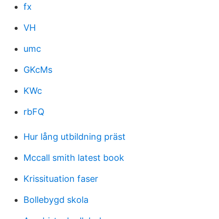
fx
VH
umc
GKcMs
KWc
rbFQ
Hur lång utbildning präst
Mccall smith latest book
Krissituation faser
Bollebygd skola