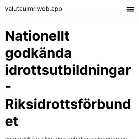
valutaulmr.web.app
Nationellt
godkända
idrottsutbildningar
-
Riksidrottsförbund
et
en modell för planering och dimensionering av