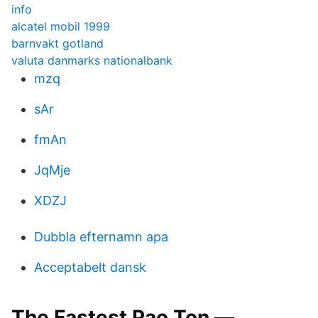
info
alcatel mobil 1999
barnvakt gotland
valuta danmarks nationalbank
mzq
sAr
fmAn
JqMje
XDZJ
Dubbla efternamn apa
Acceptabelt dansk
The Fastest Pao Ton —