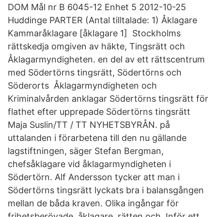
DOM Mål nr B 6045-12 Enhet 5 2012-10-25
Huddinge PARTER (Antal tilltalade: 1) Åklagare
Kammaråklagare [åklagare 1] Stockholms
rättskedja omgiven av häkte, Tingsrätt och
Åklagarmyndigheten. en del av ett rättscentrum
med Södertörns tingsrätt, Södertörns och
Söderorts Åklagarmyndigheten och
Kriminalvården anklagar Södertörns tingsrätt för
flathet efter upprepade Södertörns tingsrätt
Maja Suslin/TT / TT NYHETSBYRÅN. på
uttalanden i förarbetena till den nu gällande
lagstiftningen, säger Stefan Bergman,
chefsåklagare vid åklagarmyndigheten i
Södertörn. Alf Andersson tycker att man i
Södertörns tingsrätt lyckats bra i balansgången
mellan de båda kraven. Olika ingångar för
frihetsberövade, åklagare, rätten och Inför ett