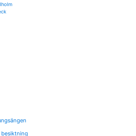
lholm
eck
kungsängen
 besiktning