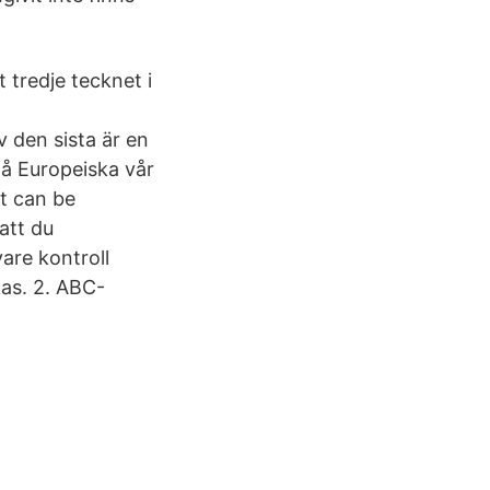
 tredje tecknet i
 den sista är en
å Europeiska vår
it can be
 att du
re kontroll
kas. 2. ABC-