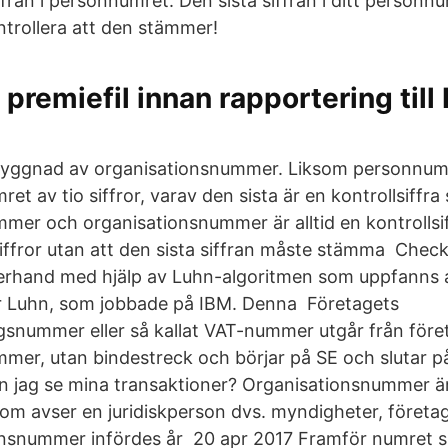
ffran i personnumret. Den sista siffran i ditt person
ontrollera att den stämmer!
 premiefil innan rapportering till 
yggnad av organisationsnummer. Liksom personnum
et av tio siffror, varav den sista är en kontrollsiffra
mer och organisationsnummer är alltid en kontrollsi
 siffror utan att den sista siffran måste stämma Chec
fterhand med hjälp av Luhn-algoritmen som uppfanns 
 Luhn, som jobbade på IBM. Denna Företagets
snummer eller så kallat VAT-nummer utgår från före
mer, utan bindestreck och börjar på SE och slutar 
 kan jag se mina transaktioner? Organisationsnummer 
 avser en juridiskperson dvs. myndigheter, företag
nsnummer infördes år 20 apr 2017 Framför numret s