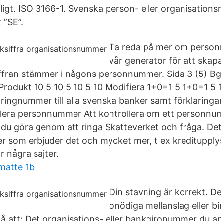
igt. ISO 3166-1. Svenska person- eller organisation
 ”SE”.
Ta reda på mer om perso
vår generator för att skapa 
ffran stämmer i någons personnummer. Sida 3 (5) Bgn
2 Produkt 10 5 10 5 10 5 10 Modifiera 1+0=1 5 1+0=1 5
aringnummer till alla svenska banker samt förklaringar 
lera personnummer Att kontrollera om ett personnum
 du göra genom att ringa Skatteverket och fråga. Det
er som erbjuder det och mycket mer, t ex kreditupply
ör några sajter.
matte 1b
Din stavning är korrekt. De
onödiga mellanslag eller b
å att: Det organisations- eller bankgironummer du ang