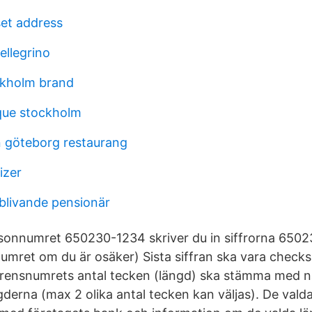
et address
ellegrino
ckholm brand
que stockholm
n göteborg restaurang
izer
l blivande pensionär
sonnumret 650230-1234 skriver du in siffrorna 6502
mret om du är osäker) Sista siffran ska vara checksif
rensnumrets antal tecken (längd) ska stämma med n
gderna (max 2 olika antal tecken kan väljas). De vald