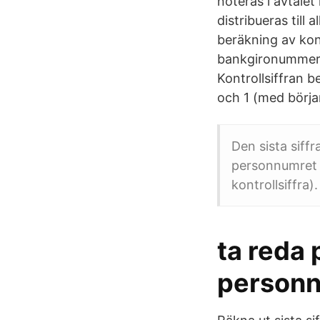
noteras i avtale
distribueras till
beräkning av kon
bankgironummer,
Kontrollsiffran b
och 1 (med början
Den sista siffr
personnumret ä
kontrollsiffra
ta reda 
personn