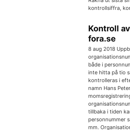
Räkna ut sista si
kontrollsiffra, k
Kontroll av
fora.se
8 aug 2018 Uppb
organisationsnumr
både i personnum
inte hitta på tio
kontrolleras i e
namn Hans Peter
momsregistrering
organisationsnum
tillbaka i tiden
personnummer som
mm. Organisatio