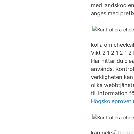
med landskod enl
anges med prefix
kolla om checksi
Vikt 2 1 2 1 2 1 
Här hittar du cle
används. Kontrol
verkligheten kan
olika webbtjänst
till information f
Högskoleprovet 
kan också bero p