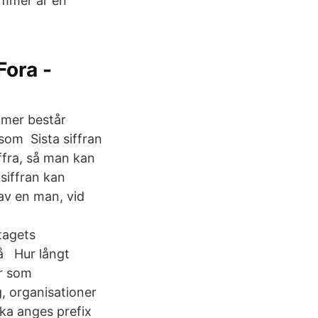
nummer är en
Fora -
mer består
 som Sista siffran
ffra, så man kan
ksiffran kan
av en man, vid
tagets
på Hur långt
är som
, organisationer
ka anges prefix