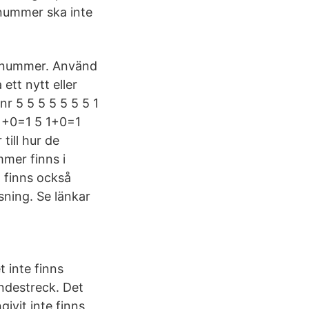
snummer ska inte
nnummer. Använd
ett nytt eller
r 5 5 5 5 5 5 5 1
 1+0=1 5 1+0=1
till hur de
mer finns i
 finns också
sning. Se länkar
t inte finns
indestreck. Det
ivit inte finns