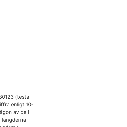
30123 (testa
fra enligt 10-
ågon av de i
a längderna