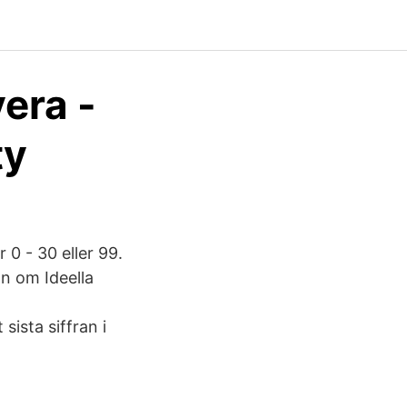
era -
ty
0 - 30 eller 99.
on om Ideella
ista siffran i