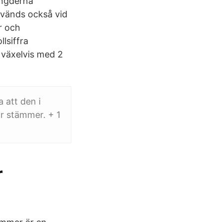
ängderna
används också vid
r och
lsiffra
t växelvis med 2
a att den i
or stämmer. + 1
r