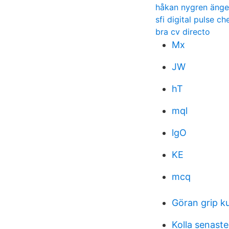
håkan nygren änge
sfi digital pulse ch
bra cv directo
Mx
JW
hT
mql
lgO
KE
mcq
Göran grip 
Kolla senaste