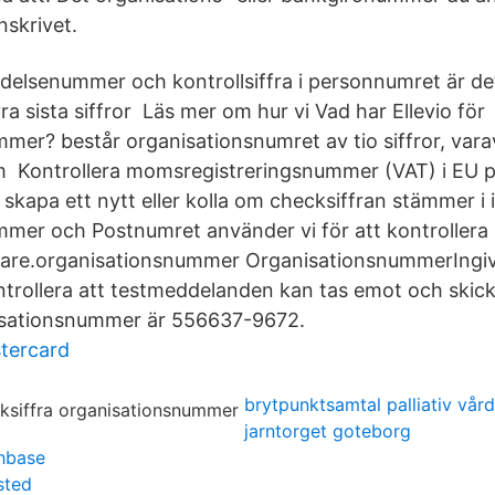
inskrivet.
ödelsenummer och kontrollsiffra i personnumret är det
a sista siffror Läs mer om hur vi Vad har Ellevio för
mer? består organisationsnumret av tio siffror, varav
om Kontrollera momsregistreringsnummer (VAT) i EU p
 skapa ett nytt eller kolla om checksiffran stämmer i 
mer och Postnumret använder vi för att kontrollera
are.organisationsnummer OrganisationsnummerIngiva
ontrollera att testmeddelanden kan tas emot och skic
sationsnummer är 556637-9672.
tercard
brytpunktsamtal palliativ vård
jarntorget goteborg
chbase
sted