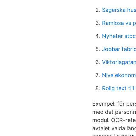
Sagerska hus
Ramlosa vs p
Nyheter sto
Jobbar fabri
Viktoriagata
Niva ekonom
Rolig text til
Exempel: för per
med det personnu
modul. OCR-refe
avtalet valda län