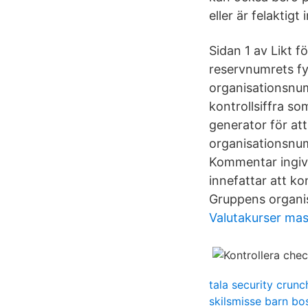
eller är felaktigt 
Sidan 1 av Likt f
reservnumrets fyr
organisationsnum
kontrollsiffra s
generator för att
organisationsnum
Kommentar ingiv
innefattar att k
Gruppens organi
Valutakurser mas
tala security crun
skilsmisse barn bo