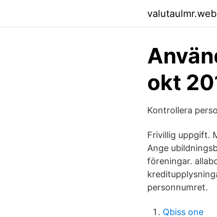
valutaulmr.web
Använd
okt 20
Kontrollera per
Frivillig uppgif
Ange ubildningsb
föreningar. allabo
kreditupplysninga
personnumret.
Qbiss one