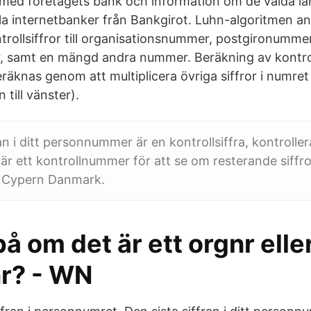
t med företagets bank och information om de valda l
 alla internetbanker från Bankgirot. Luhn-algoritmen 
trollsiffror till organisationsnummer, postgironumme
 samt en mängd andra nummer. Beräkning av kontrol
eräknas genom att multiplicera övriga siffror i numre
 till vänster).
an i ditt personnummer är en kontrollsiffra, kontroller
r ett kontrollnummer för att se om resterande siffr
). Cypern Danmark.
på om det är ett orgnr elle
r? - WN