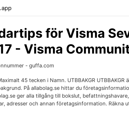
.app
artips för Visma Sev
17 - Visma Communi
sonnummer - guffa.com
t. Maximalt 45 tecken i Namn. UTBBAKGR UTBBAKGR är 
akgrund. På allabolag.se hittar du företagsinformati
lag.se ger alla tillgång till bokslut, befattningshavare,
r, adresser och annan företagsinformation. Räkna ut s