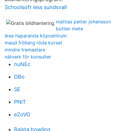
Schoolsoft iess sundsvall
mattias petter johansson
botten mete
ikea haparanda köpcentrum
maud fröberg röda korset
mindre tremastare
nätverk för konsulter
nuNEc
DBo
SE
PNlT
eZoVO
Balsta bowling