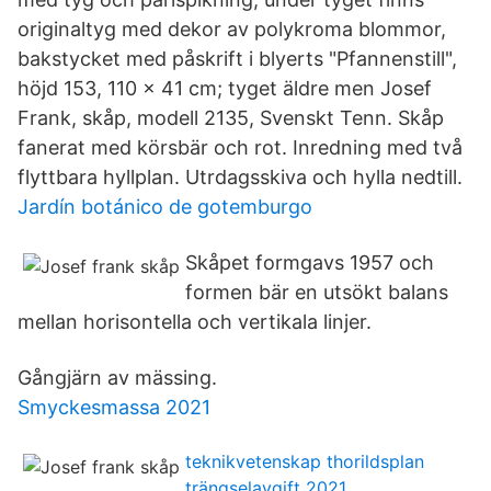
originaltyg med dekor av polykroma blommor,
bakstycket med påskrift i blyerts "Pfannenstill",
höjd 153, 110 x 41 cm; tyget äldre men Josef
Frank, skåp, modell 2135, Svenskt Tenn. Skåp
fanerat med körsbär och rot. Inredning med två
flyttbara hyllplan. Utrdagsskiva och hylla nedtill.
Jardín botánico de gotemburgo
Skåpet formgavs 1957 och
formen bär en utsökt balans
mellan horisontella och vertikala linjer.
Gångjärn av mässing.
Smyckesmassa 2021
teknikvetenskap thorildsplan
trängselavgift 2021