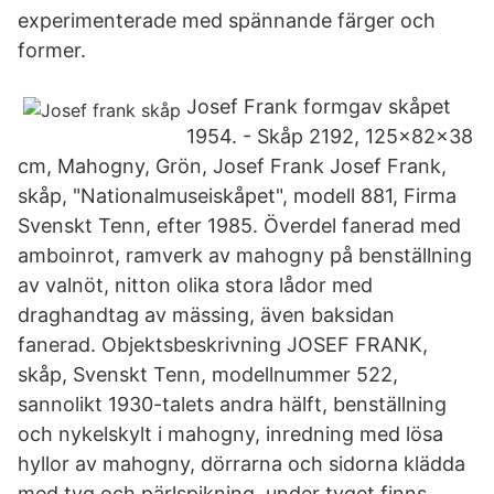
experimenterade med spännande färger och
former.
Josef Frank formgav skåpet
1954. - Skåp 2192, 125x82x38
cm, Mahogny, Grön, Josef Frank Josef Frank,
skåp, "Nationalmuseiskåpet", modell 881, Firma
Svenskt Tenn, efter 1985. Överdel fanerad med
amboinrot, ramverk av mahogny på benställning
av valnöt, nitton olika stora lådor med
draghandtag av mässing, även baksidan
fanerad. Objektsbeskrivning JOSEF FRANK,
skåp, Svenskt Tenn, modellnummer 522,
sannolikt 1930-talets andra hälft, benställning
och nykelskylt i mahogny, inredning med lösa
hyllor av mahogny, dörrarna och sidorna klädda
med tyg och pärlspikning, under tyget finns